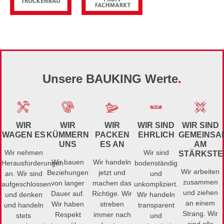
Unsere BAUKING Werte
.
WIR
WIR
WIR
WIR SIND
WIR SIND
WAGEN ES​
KÜMMERN
PACKEN
EHRLICH​
GEMEINSA
UNS​
ES AN
AM
Wir nehmen
Wir sind
STÄRKSTEN
Wir bauen
Wir handeln
Herausforderungen
bodenständig
Wir arbeiten
Beziehungen
jetzt und
an. Wir sind
und
zusammen
von langer
machen das
aufgeschlossen
unkompliziert.
und ziehen
Dauer auf.
Richtige. Wir
und denken
Wir handeln
an einem
Wir haben
streben
und handeln
transparent
Strang. Wir
Respekt
immer nach
stets
und
sind alle