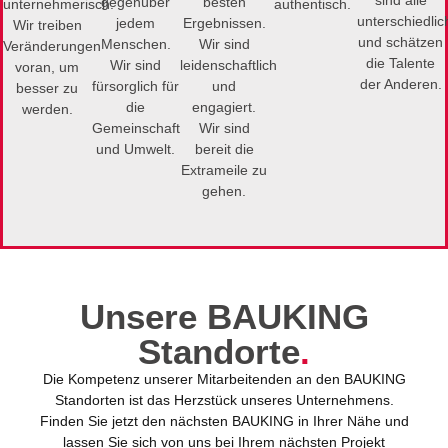
gegenüber
besten
unternehmerisch.
authentisch.​
unterschiedlic
jedem
Ergebnissen.
Wir treiben
und schätzen
Menschen.
Wir sind
Veränderungen
die Talente
Wir sind
leidenschaftlich
voran, um
der Anderen.​
fürsorglich für
und
besser zu
die
engagiert.
werden.​
Gemeinschaft
Wir sind
und Umwelt.​
bereit die
Extrameile zu
gehen.​
Unsere BAUKING
Standorte
.
Die Kompetenz unserer Mitarbeitenden an den BAUKING
Standorten ist das Herzstück unseres Unternehmens.
Finden Sie jetzt den nächsten BAUKING in Ihrer Nähe und
lassen Sie sich von uns bei Ihrem nächsten Projekt